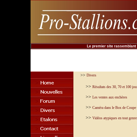
Le premier site rassemblant 
>>
Divers
>>
Résultats des 30, 70 et 100 jou
>>
Les ventes aux enchères
>>
Caméra dans le Box de Coupe
>>
Vidéos atypiques en tout genre