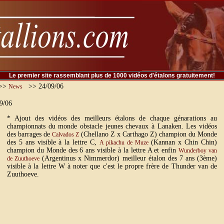
Le premier site rassemblant plus de 1000 vidéos d'étalons gratuitement!
>>
>> 24/09/06
News
9/06
* Ajout des vidéos des meilleurs étalons de chaque génarations au
championnats du monde obstacle jeunes chevaux à Lanaken. Les vidéos
des barrages de
(Chellano Z x Carthago Z) champion du Monde
Calvados Z
des 5 ans visible à la lettre C,
(Kannan x Chin Chin)
A pikachu de Muze
champion du Monde des 6 ans visible à la lettre A et enfin
Wunderboy van
(Argentinus x Nimmerdor) meilleur étalon des 7 ans (3ème)
de Zuuthoeve
visible à la lettre W à noter que c'est le propre frère de Thunder van de
Zuuthoeve.